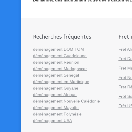
Demandez dès maintenant votre devis gratuit
et 
Recherches fréquentes
Fret 
déménagement DOM TOM
Fret Af
déménagement Guadeloupe
Fret D
déménagement Réunion
Fret Ma
déménagement Madagascar
déménagement Sénégal
Fret N
déménagement en Martinique
Fret R
déménagement Guyane
déménagement Afrique
Frêt S
déménagement Nouvelle Calédonie
Frêt U
déménagement Mayotte
déménagement Polynésie
déménagement USA