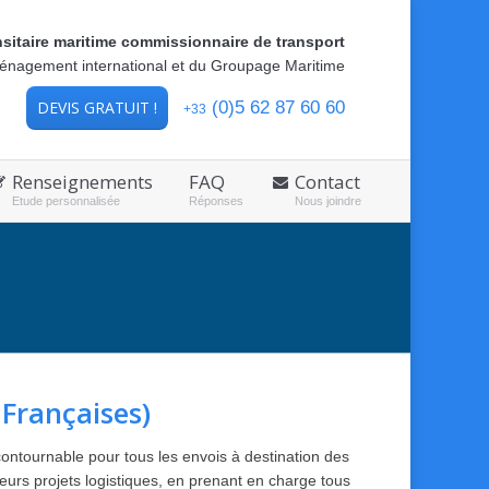
nsitaire maritime commissionnaire de transport
ménagement international et du Groupage Maritime
DEVIS GRATUIT !
(0)5 62 87 60 60
+33
Renseignements
FAQ
Contact
Etude personnalisée
Réponses
Nous joindre
Françaises)
ontournable pour tous les envois à destination des
eurs projets logistiques, en prenant en charge tous