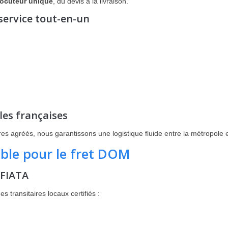
locuteur unique
, du devis à la livraison.
 service tout-en-un
les françaises
es agréés, nous garantissons une logistique fluide entre la métropole e
iable pour le fret DOM
 FIATA
 transitaires locaux certifiés :