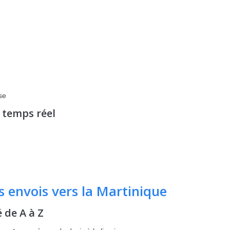
se
n temps réel
 envois vers la Martinique
de A à Z