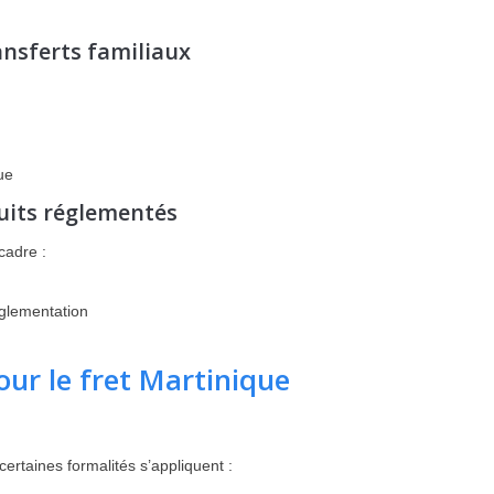
nsferts familiaux
ue
uits réglementés
adre :
églementation
ur le fret Martinique
ertaines formalités s’appliquent :