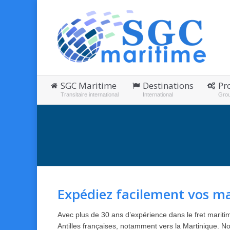
SGC Maritime
Destinations
Pr
Transitaire international
International
Gro
You are here:
Expédiez facilement vos ma
Avec plus de 30 ans d’expérience dans le fret marit
Antilles françaises, notamment vers la Martinique. N