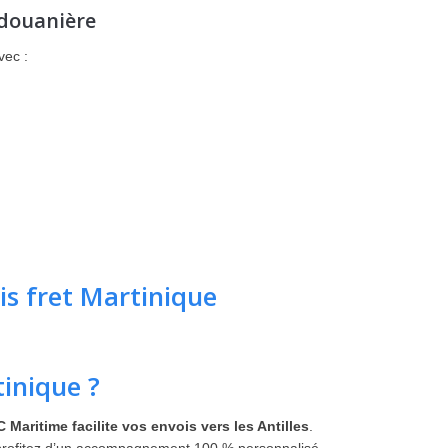
 douanière
vec :
s fret Martinique
tinique ?
 Maritime facilite vos envois vers les Antilles
.