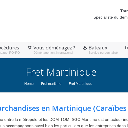
Tra
Spécialiste du dé
océdures
Vous déménagez ?
Bateaux
upage, RO-RO
Déménagement international
Service personnalisé
Fret Martinique
Home
Fret maritime
Fret Martinique
rchandises en Martinique (Caraïbes 
ime entre la métropole et les DOM-TOM, SGC Maritime est un acteur inc
ous accompagnons aussi bien les particuliers que les entreprises dans l