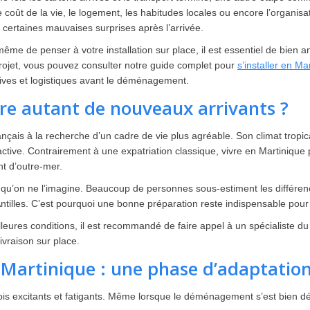
e coût de la vie, le logement, les habitudes locales ou encore l’organis
r certaines mauvaises surprises après l’arrivée.
ême de penser à votre installation sur place, il est essentiel de bien a
rojet, vous pouvez consulter notre guide complet pour
s’installer en M
tives et logistiques avant le déménagement.
ire autant de nouveaux arrivants ?
is à la recherche d’un cadre de vie plus agréable. Son climat tropical
tractive. Contrairement à une expatriation classique, vivre en Martini
nt d’outre-mer.
te qu’on ne l’imagine. Beaucoup de personnes sous-estiment les diffé
Antilles. C’est pourquoi une bonne préparation reste indispensable pour 
leures conditions, il est recommandé de faire appel à un spécialiste d
ivraison sur place.
 Martinique : une phase d’adaptatio
fois excitants et fatigants. Même lorsque le déménagement s’est bien dé