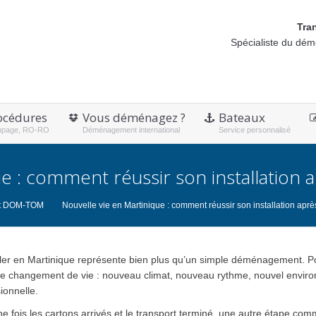
Tra
Spécialiste du dé
océdures
Vous déménagez ?
Bateaux
upage, RO-RO
Déménagement international
Service personnalisé
ue : comment réussir son installatio
t DOM-TOM
Nouvelle vie en Martinique : comment réussir son installation ap
ller en Martinique représente bien plus qu’un simple déménagement. P
ble changement de vie : nouveau climat, nouveau rythme, nouvel enviro
ionnelle.
e fois les cartons arrivés et le transport terminé, une autre étape com