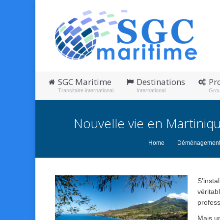
SGC Maritime
Destinations
Pr
Transitaire international
International
Gro
Nouvelle vie en Martiniq
You are here:
Home
Déménagemen
S’insta
vérita
profess
Mais un